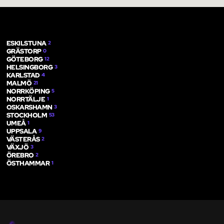
ESKILSTUNA
2
GRÄSTORP
0
GÖTEBORG
12
HELSINGBORG
3
KARLSTAD
4
MALMÖ
21
NORRKÖPING
5
NORRTÄLJE
1
OSKARSHAMN
3
STOCKHOLM
53
UMEÅ
1
UPPSALA
9
VÄSTERÅS
2
VÄXJÖ
3
ÖREBRO
2
ÖSTHAMMAR
1