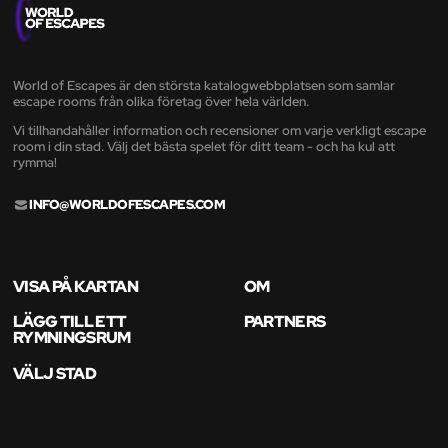
World of Escapes är den största katalogwebbplatsen som samlar
escape rooms från olika företag över hela världen.
Vi tillhandahåller information och recensioner om varje verkligt escape
room i din stad. Välj det bästa spelet för ditt team - och ha kul att
rymma!
INFO@WORLDOFESCAPES.COM
VISA PÅ KARTAN
OM
LÄGG TILL ETT
PARTNERS
RYMNINGSRUM
VÄLJ STAD