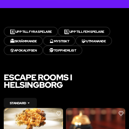
4️⃣
5️⃣
UPP TILL FYRA SPELARE
UPP TILL FEM SPELARE
👻
🔮
🧩
SKRÄMMANDE
MYSTISKT
UTMANANDE
☢️
🕵️
APOKALYPSEN
TOPPHEMLIGT
ESCAPE ROOMS I
HELSINGBORG
STANDARD
LIKE
LIKE