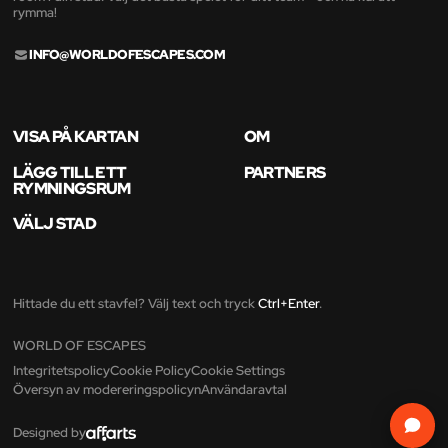
rymma!
INFO@WORLDOFESCAPES.COM
VISA PÅ KARTAN
OM
LÄGG TILL ETT
PARTNERS
RYMNINGSRUM
VÄLJ STAD
Hittade du ett stavfel? Välj text och tryck
Ctrl+Enter
.
WORLD OF ESCAPES
Integritetspolicy
Cookie Policy
Cookie Settings
Översyn av modereringspolicyn
Användaravtal
Designed by