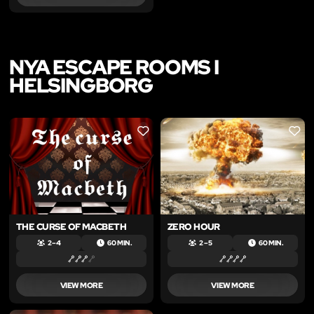
NYA ESCAPE ROOMS I
HELSINGBORG
LIKE
LIKE
THE CURSE OF MACBETH
ZERO HOUR
2 – 4
60 MIN.
2 – 5
60 MIN.
VIEW MORE
VIEW MORE