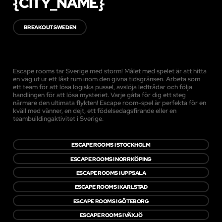
{CITY_NAME}
BREAKOUT SWEDEN
Escape rooms tar Sverige med storm! Målet med spelet är att hitta
en väg ut ur ett låst rum inom den givna tidsgränsen. Arbeta som
ett team för att lösa logiska pussel, avslöja ledtrådar och följa
handlingen för att lösa mysteriet. Varje gåta för dig ett steg
närmare den ultimata flykten! Escape room-spel är perfekta för en
kväll med vänner, en dejt, ett födelsedagsfirande eller en
teambuildingaktivitet i Sverige.
ESCAPE ROOMS I STOCKHOLM
ESCAPE ROOMS I NORRKÖPING
ESCAPE ROOMS I UPPSALA
ESCAPE ROOMS I KARLSTAD
ESCAPE ROOMS I GÖTEBORG
ESCAPE ROOMS I VÄXJÖ