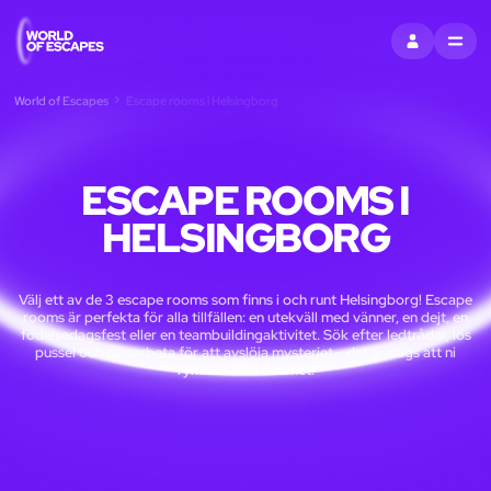
LOGGA IN
MENU
World of Escapes
Escape rooms i Helsingborg
ESCAPE ROOMS I
HELSINGBORG
Välj ett av de 3 escape rooms som finns i och runt Helsingborg! Escape
rooms är perfekta för alla tillfällen: en utekväll med vänner, en dejt, en
födelsedagsfest eller en teambuildingaktivitet. Sök efter ledtrådar, lös
pussel och samarbeta för att avslöja mysteriet - det är dags att ni
rymmer från rummet!