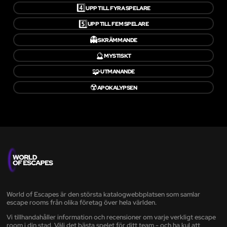
4️⃣
UPP TILL FYRA SPELARE
5️⃣
UPP TILL FEM SPELARE
👻
SKRÄMMANDE
🔮
MYSTISKT
🧩
UTMANANDE
☢️
APOKALYPSEN
World of Escapes är den största katalogwebbplatsen som samlar
escape rooms från olika företag över hela världen.
Vi tillhandahåller information och recensioner om varje verkligt escape
room i din stad. Välj det bästa spelet för ditt team - och ha kul att