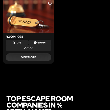
LIKE
ROOM 1025
2 – 5
60 MIN.
VIEW MORE
TOP ESCAPE ROOM
COMPANIES IN %