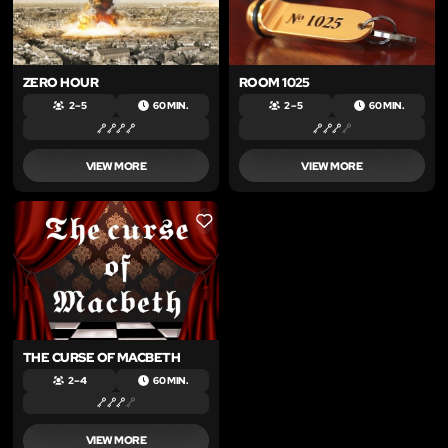
ZERO HOUR
ROOM 1025
2 – 5
60 MIN.
2 – 5
60 MIN.
VIEW MORE
VIEW MORE
LIKE
THE CURSE OF MACBETH
2 – 4
60 MIN.
VIEW MORE